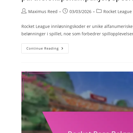
Post
Post
Post
Maximus Reed
03/03/2026
Rocket League
author:
published:
category:
Rocket League innløsningskoder er unike alfanumeriske s
belønninger i spillet, noe som forbedrer spillopplevels
Rocket
Continue Reading
League
Innløsningskoder:
Influencer-
Koder,
Partnerskapskampanjer,
Spesielle
Arrangementer