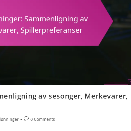
enligning av sesonger, Merkevarer,
Post
lønninger
0 Comments
comments: