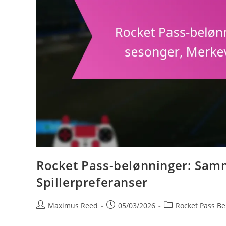
Rocket Pass-belønninger: Samm
Spillerpreferanser
Post
Post
Post
Maximus Reed
05/03/2026
Rocket Pass Be
author:
published:
category: