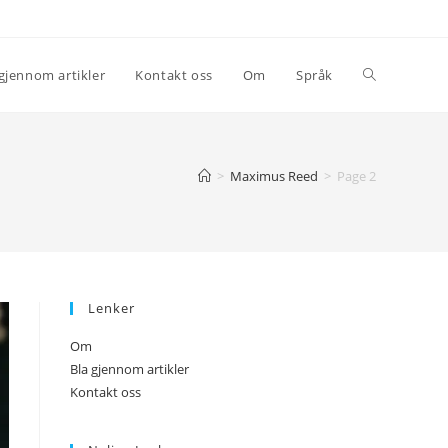
Toggle
 gjennom artikler
Kontakt oss
Om
Språk
website
>
Maximus Reed
>
Page 2
search
Lenker
Om
Bla gjennom artikler
Kontakt oss