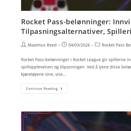
Rocket Pass-belønninger: Innvi
Tilpasningsalternativer, Spiller
Post
Post
Post
Maximus Reed
04/03/2026
Rocket Pass Be
author:
published:
category:
Rocket Pass-belønninger i Rocket League gir spillerne 
spillopplevelsen og tilpasningen. Ved å tjene disse bel
kjøretøyene sine, vise…
Rocket
Continue Reading
Pass-
Belønninger:
Innvirkning
På
Spillopplevelsen,
Tilpasningsalternativer,
Spilleridentitet