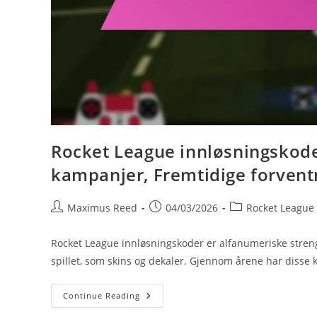
Rocket League innløsningskoder
kampanjer, Fremtidige forvent
Post
Post
Post
Maximus Reed
04/03/2026
Rocket League
author:
published:
category:
Rocket League innløsningskoder er alfanumeriske strenge
spillet, som skins og dekaler. Gjennom årene har disse 
Rocket
Continue Reading
League
Innløsningskoder: