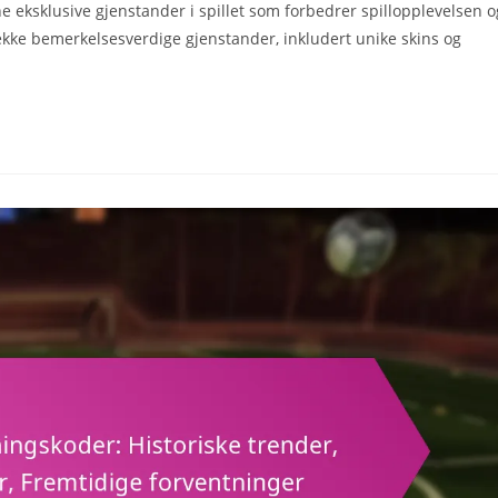
e eksklusive gjenstander i spillet som forbedrer spillopplevelsen o
ekke bemerkelsesverdige gjenstander, inkludert unike skins og