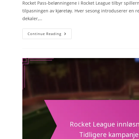
Rocket Pass-belønningene i Rocket League tilbyr spillern
tilpasningen av kjøretøy. Hver sesong introduserer en r
dekaler,…
Rocket
Continue Reading
Pass-
Belønninger:
Sammenligning
Av
Sesonger,
Merkevarer,
Spillerpreferanser