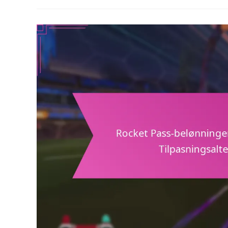
Historiske
Trender,
Tidligere
Kampanjer,
Fremtidige
Forventninger