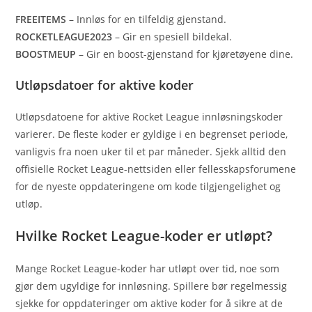
FREEITEMS
– Innløs for en tilfeldig gjenstand.
ROCKETLEAGUE2023
– Gir en spesiell bildekal.
BOOSTMEUP
– Gir en boost-gjenstand for kjøretøyene dine.
Utløpsdatoer for aktive koder
Utløpsdatoene for aktive Rocket League innløsningskoder
varierer. De fleste koder er gyldige i en begrenset periode,
vanligvis fra noen uker til et par måneder. Sjekk alltid den
offisielle Rocket League-nettsiden eller fellesskapsforumene
for de nyeste oppdateringene om kode tilgjengelighet og
utløp.
Hvilke Rocket League-koder er utløpt?
Mange Rocket League-koder har utløpt over tid, noe som
gjør dem ugyldige for innløsning. Spillere bør regelmessig
sjekke for oppdateringer om aktive koder for å sikre at de