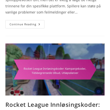
trinnene for din spesifikke plattform. Spillere kan støte på
vanlige problemer som feilmeldinger eller…
Rocket
Continue Reading
League
Innløsningskoder:
Hvordan
Innløse,
Vanlige
Problemer,
Feilsøkingstrinn
Rocket League Innløsingskoder: