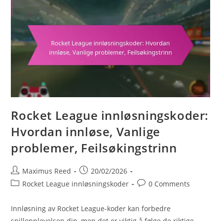
Koder
Rocket League innløsningskoder:
Hvordan innløse, Vanlige
problemer, Feilsøkingstrinn
Post
Post
Maximus Reed
20/02/2026
author:
published:
Post
Post
Rocket League innløsningskoder
0 Comments
category:
comments:
Innløsning av Rocket League-koder kan forbedre
spillopplevelsen din, men det er viktig å følge de riktige