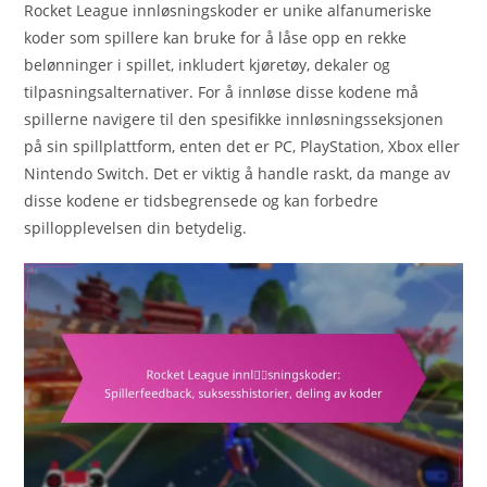
Rocket League innløsningskoder er unike alfanumeriske
koder som spillere kan bruke for å låse opp en rekke
belønninger i spillet, inkludert kjøretøy, dekaler og
tilpasningsalternativer. For å innløse disse kodene må
spillerne navigere til den spesifikke innløsningsseksjonen
på sin spillplattform, enten det er PC, PlayStation, Xbox eller
Nintendo Switch. Det er viktig å handle raskt, da mange av
disse kodene er tidsbegrensede og kan forbedre
spillopplevelsen din betydelig.