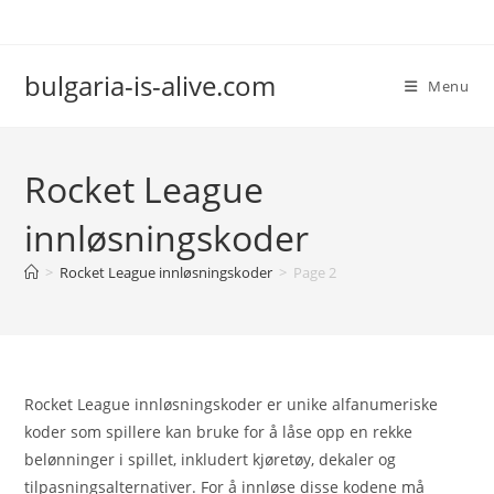
Skip
to
content
bulgaria-is-alive.com
Menu
Rocket League
innløsningskoder
>
Rocket League innløsningskoder
>
Page 2
Rocket League innløsningskoder er unike alfanumeriske
koder som spillere kan bruke for å låse opp en rekke
belønninger i spillet, inkludert kjøretøy, dekaler og
tilpasningsalternativer. For å innløse disse kodene må