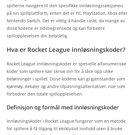
spillerne navigere til den spesifikke innløsningsseksjonen
på sin spillplattform, enten det er PC, PlayStation, Xbox eller
Nintendo Switch. Det er viktig å handle raskt, da mange av
disse kodene er tidsbegrensede og kan forbedre
spillopplevelsen din betydelig.
Hva er Rocket League innløsningskoder?
Rocket League innløsningskoder er spesielle alfanumeriske
koder som spillere kan skrive inn for å låse opp ulike
belønninger i spillet. Disse kodene kan gi gjenstander som
kjøretøy, dekaler og andre tilpasningsalternativer, noe som
forbedrer den totale spillopplevelsen.
Definisjon og formål med innløsningskoder
Innløsningskoder i Rocket League fungerer som en metode
for spillere å få tilgang til eksklusivt innhold uten å bruke