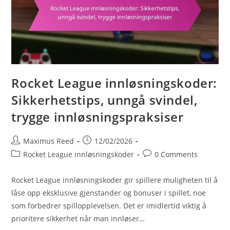
Rocket League innløsningskoder:
Sikkerhetstips, unngå svindel,
trygge innløsningspraksiser
Post
Post
Maximus Reed
12/02/2026
author:
published:
Post
Post
Rocket League innløsningskoder
0 Comments
category:
comments:
Rocket League innløsningskoder gir spillere muligheten til å
låse opp eksklusive gjenstander og bonuser i spillet, noe
som forbedrer spillopplevelsen. Det er imidlertid viktig å
prioritere sikkerhet når man innløser…