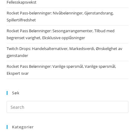
Fellesskapsvekst
Rocket Pass-belønninger: Nivåbelønninger, Gjenstandsrang,
Spillertilfredshet
Rocket Pass Belønninger: Sesongarrangementer, Tilbud med
begrenset varighet, Eksklusive opplåsninger
Twitch Drops: Handelsalternativer, Markedsverdi, Ønskelighet av
gjenstander
Rocket Pass Belønninger: Vanlige spørsmål, Vanlige spørsmål,
Ekspert svar
Søk
Kategorier