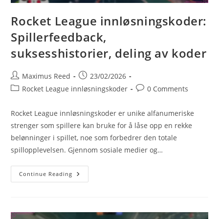
Rocket League innløsningskoder:
Spillerfeedback,
suksesshistorier, deling av koder
Post
Post
Maximus Reed
23/02/2026
author:
published:
Post
Post
Rocket League innløsningskoder
0 Comments
category:
comments:
Rocket League innløsningskoder er unike alfanumeriske
strenger som spillere kan bruke for å låse opp en rekke
belønninger i spillet, noe som forbedrer den totale
spillopplevelsen. Gjennom sosiale medier og…
Rocket
Continue Reading
League
Innløsningskoder:
Spillerfeedback,
Suksesshistorier,
Deling
Av