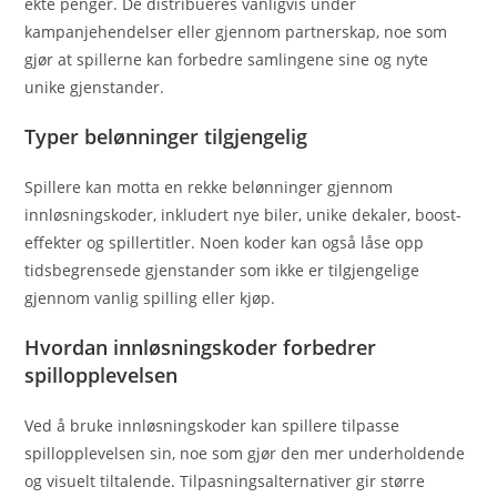
ekte penger. De distribueres vanligvis under
kampanjehendelser eller gjennom partnerskap, noe som
gjør at spillerne kan forbedre samlingene sine og nyte
unike gjenstander.
Typer belønninger tilgjengelig
Spillere kan motta en rekke belønninger gjennom
innløsningskoder, inkludert nye biler, unike dekaler, boost-
effekter og spillertitler. Noen koder kan også låse opp
tidsbegrensede gjenstander som ikke er tilgjengelige
gjennom vanlig spilling eller kjøp.
Hvordan innløsningskoder forbedrer
spillopplevelsen
Ved å bruke innløsningskoder kan spillere tilpasse
spillopplevelsen sin, noe som gjør den mer underholdende
og visuelt tiltalende. Tilpasningsalternativer gir større