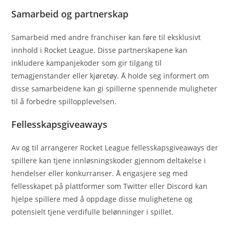
Samarbeid og partnerskap
Samarbeid med andre franchiser kan føre til eksklusivt
innhold i Rocket League. Disse partnerskapene kan
inkludere kampanjekoder som gir tilgang til
temagjenstander eller kjøretøy. Å holde seg informert om
disse samarbeidene kan gi spillerne spennende muligheter
til å forbedre spillopplevelsen.
Fellesskapsgiveaways
Av og til arrangerer Rocket League fellesskapsgiveaways der
spillere kan tjene innløsningskoder gjennom deltakelse i
hendelser eller konkurranser. Å engasjere seg med
fellesskapet på plattformer som Twitter eller Discord kan
hjelpe spillere med å oppdage disse mulighetene og
potensielt tjene verdifulle belønninger i spillet.