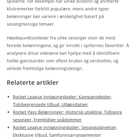
spillerne. For eksempel har unike bilskinn og animerte
klistremerker forblitt populære, mens andre typer
belønninger kan variere i ønskelighet basert på
sesongmessige temaer.
Høydepunktsvideoer fra ulike sesonger viser de mest
feirede belønningene, og gir innsikt i spillernes favoritter. Å
analysere disse videoene kan hjelpe med å identifisere
hvilke gjenstander som oftest brukes og verdsettes, og
veilede fremtidige belønningsdesign.
Relaterte artikler
Rocket League Innløsingskoder: Kampanjekoder,
Tidsbegrensede tilbud, Utløpsdatoer
Rocket Pass Belønninger: Historisk utvikling, Tidligere
sesonger, Fremtidige spådommer
Rocket League innløsningskoder: Sesongutgivelser,
Eksklusive tilbud, Samfunnsarrangementer