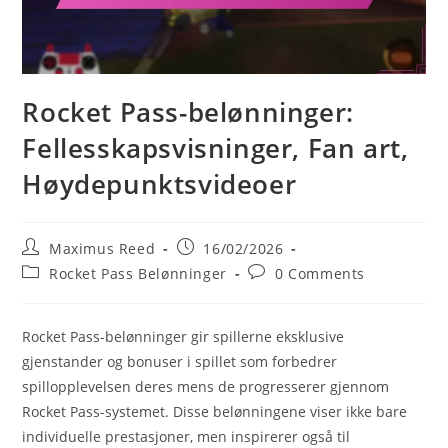
Rocket Pass-belønninger:
Fellesskapsvisninger, Fan art,
Høydepunktsvideoer
Post
Post
Maximus Reed
16/02/2026
author:
published:
Post
Post
Rocket Pass Belønninger
0 Comments
category:
comments:
Rocket Pass-belønninger gir spillerne eksklusive
gjenstander og bonuser i spillet som forbedrer
spillopplevelsen deres mens de progresserer gjennom
Rocket Pass-systemet. Disse belønningene viser ikke bare
individuelle prestasjoner, men inspirerer også til