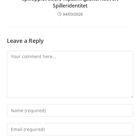
Spilleridentitet
04/03/2026
Leave a Reply
Comment
Enter
your
name
Enter
or
your
username