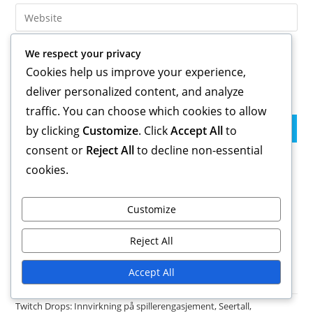
email
Enter
to
address
your
comment
to
website
We respect your privacy
comment
URL
Cookies help us improve your experience,
Save my name, email, and website in this browser for the
(optional)
next time I comment.
deliver personalized content, and analyze
traffic. You can choose which cookies to allow
by clicking
Customize
. Click
Accept All
to
consent or
Reject All
to decline non-essential
cookies.
Lenker
Om
Customize
Bla gjennom artikler
Kontakt oss
Reject All
Accept All
Nylige Innlegg
Twitch Drops: Innvirkning på spillerengasjement, Seertall,