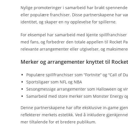
Nylige promoteringer i samarbeid har brakt spennende n
eller populære franchiser. Disse partnerskapene har va
identitet, og skaper en ny opplevelse for spillerne.
For eksempel har samarbeid med kjente spillfranchiser e
med fans, og forbedrer den totale appellen til Rocket P
relevante arrangementer eller utgivelser, og maksimere
Merker og arrangementer knyttet til Rocke
Populære spillfranchiser som “Fortnite” og “Call of Du
Sportsligaer som NFL og NBA
Sesongmessige arrangementer som Halloween og vint
Samarbeid med store merker som Monster Energy o
Denne partnerskapene har ofte eksklusive in-game gjens
reflekterer merkets estetikk. Ved å inkludere gjenkjenn
mer tiltalende for et bredere publikum.