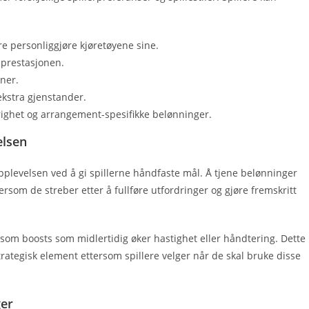
re personliggjøre kjøretøyene sine.
lprestasjonen.
oner.
ekstra gjenstander.
ighet og arrangement-spesifikke belønninger.
elsen
pplevelsen ved å gi spillerne håndfaste mål. Å tjene belønninger
ttersom de streber etter å fullføre utfordringer og gjøre fremskritt
en, som boosts som midlertidig øker hastighet eller håndtering. Dette
trategisk element ettersom spillere velger når de skal bruke disse
ger