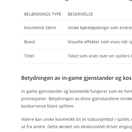
BELØNNINGS TYPE
BESKRIVELSE
Kosmetisk Skinn
Unike kjøretøydesign som endrer
Boost
Visuelle effekter som vises når s
Tittel
Tekst som vises over en spillers 
Betydningen av in-game gjenstander og ko
In-game gjenstander og kosmetikk fungerer som en form fo
prestasjoner. Betydningen av disse gjenstandene strekke
konkurranse blant spillere.
Videre kan unike kosmetikk bli et statussymbol i spillet, 
ut fra andre. Dette ønsket om eksklusivitet driver enga