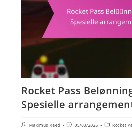
Rocket Pass Belønnin
Spesielle arrangemente
Post
Post
Post
Maximus Reed
05/03/2026
Rocket P
author:
published:
category: