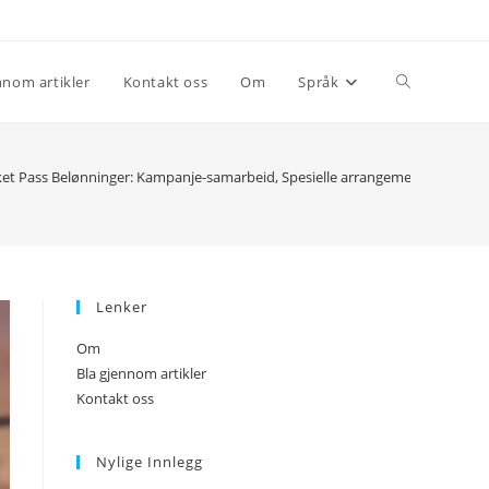
Toggle
nnom artikler
Kontakt oss
Om
Språk
website
et Pass Belønninger: Kampanje-samarbeid, Spesielle arrangementer, Fellessk
search
Lenker
Om
Bla gjennom artikler
Kontakt oss
Nylige Innlegg