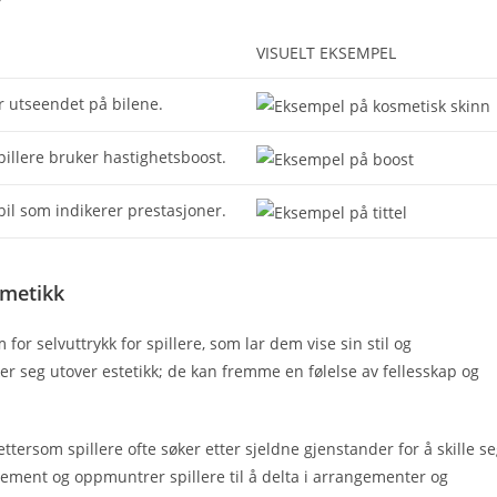
VISUELT EKSEMPEL
 utseendet på bilene.
pillere bruker hastighetsboost.
bil som indikerer prestasjoner.
smetikk
r selvuttrykk for spillere, som lar dem vise sin stil og
r seg utover estetikk; de kan fremme en følelse av fellesskap og
ettersom spillere ofte søker etter sjeldne gjenstander for å skille s
sjement og oppmuntrer spillere til å delta i arrangementer og