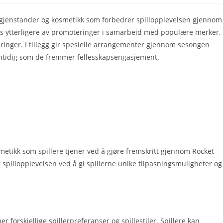
e gjenstander og kosmetikk som forbedrer spillopplevelsen gjennom
es ytterligere av promoteringer i samarbeid med populære merker,
ringer. I tillegg gir spesielle arrangementer gjennom sesongen
samtidig som de fremmer fellesskapsengasjement.
etikk som spillere tjener ved å gjøre fremskritt gjennom Rocket
 spillopplevelsen ved å gi spillerne unike tilpasningsmuligheter og
forskjellige spillerpreferanser og spillestiler. Spillere kan