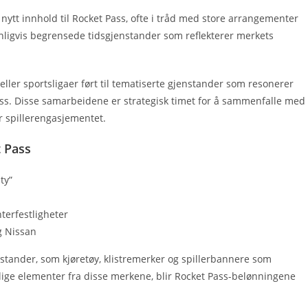
ytt innhold til Rocket Pass, ofte i tråd med store arrangementer
nligvis begrensede tidsgjenstander som reflekterer merkets
ller sportsligaer ført til tematiserte gjenstander som resonerer
ass. Disse samarbeidene er strategisk timet for å sammenfalle med
r spillerengasjementet.
t Pass
ty”
erfestligheter
g Nissan
tander, som kjøretøy, klistremerker og spillerbannere som
elige elementer fra disse merkene, blir Rocket Pass-belønningene