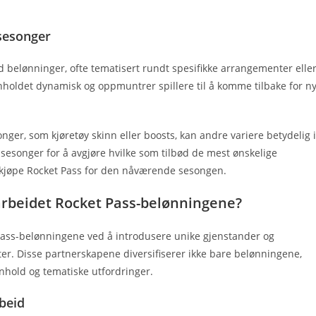
sesonger
d belønninger, ofte tematisert rundt spesifikke arrangementer elle
oldet dynamisk og oppmuntrer spillere til å komme tilbake for n
ger, som kjøretøy skinn eller boosts, kan andre variere betydelig i
e sesonger for å avgjøre hvilke som tilbød de mest ønskelige
 kjøpe Rocket Pass for den nåværende sesongen.
rbeidet Rocket Pass-belønningene?
Pass-belønningene ved å introdusere unike gjenstander og
er. Disse partnerskapene diversifiserer ikke bare belønningene,
nhold og tematiske utfordringer.
beid