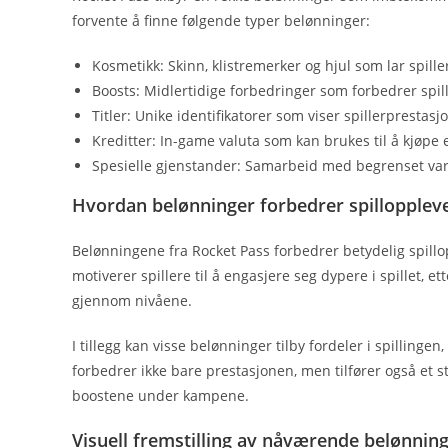
forvente å finne følgende typer belønninger:
Kosmetikk: Skinn, klistremerker og hjul som lar spille
Boosts: Midlertidige forbedringer som forbedrer spil
Titler: Unike identifikatorer som viser spillerprestasj
Kreditter: In-game valuta som kan brukes til å kjøpe 
Spesielle gjenstander: Samarbeid med begrenset var
Hvordan belønninger forbedrer spillopplev
Belønningene fra Rocket Pass forbedrer betydelig spillo
motiverer spillere til å engasjere seg dypere i spillet, e
gjennom nivåene.
I tillegg kan visse belønninger tilby fordeler i spilling
forbedrer ikke bare prestasjonen, men tilfører også et s
boostene under kampene.
Visuell fremstilling av nåværende belønnin