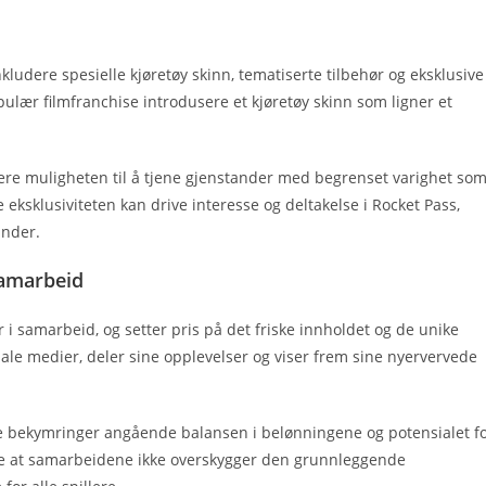
ludere spesielle kjøretøy skinn, tematiserte tilbehør og eksklusive
pulær filmfranchise introdusere et kjøretøy skinn som ligner et
llere muligheten til å tjene gjenstander med begrenset varighet so
eksklusiviteten kan drive interesse og deltakelse i Rocket Pass,
ander.
samarbeid
 i samarbeid, og setter pris på det friske innholdet og de unike
iale medier, deler sine opplevelser og viser frem sine nyervervede
e bekymringer angående balansen i belønningene og potensialet f
kre at samarbeidene ikke overskygger den grunnleggende