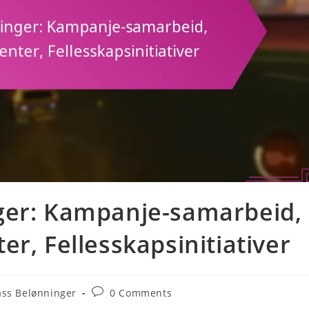
ger: Kampanje-samarbeid,
r, Fellesskapsinitiativer
Post
ass Belønninger
0 Comments
comments: