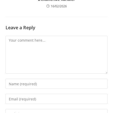
16/02/2026
Leave a Reply
Comment
Enter
your
name
Enter
or
your
username
email
Enter