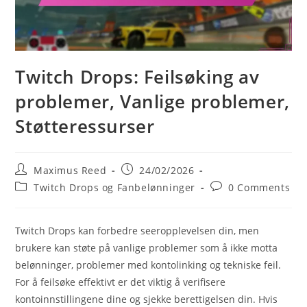
Twitch Drops: Feilsøking av
problemer, Vanlige problemer,
Støtteressurser
Post
Post
Maximus Reed
24/02/2026
author:
published:
Post
Post
Twitch Drops og Fanbelønninger
0 Comments
category:
comments:
Twitch Drops kan forbedre seeropplevelsen din, men
brukere kan støte på vanlige problemer som å ikke motta
belønninger, problemer med kontolinking og tekniske feil.
For å feilsøke effektivt er det viktig å verifisere
kontoinnstillingene dine og sjekke berettigelsen din. Hvis