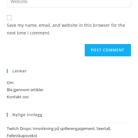
to
address
your
comment
to
website
comment
URL
Save my name, email, and website in this browser for the
(optional)
next time I comment.
Lenker
Om
Bla gjennom artikler
Kontakt oss
Nylige Innlegg
Twitch Drops: Innvirkning på spillerengasjement, Seertall,
Fellesskapsvekst