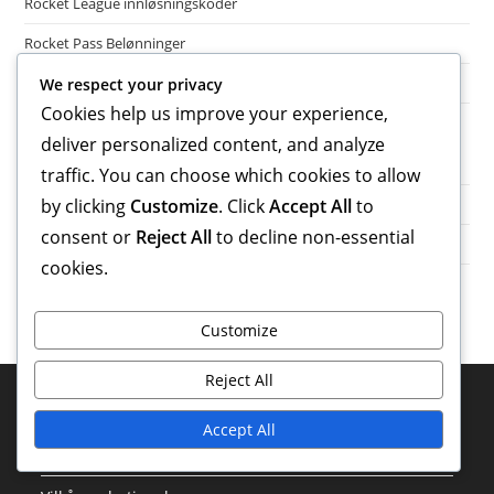
Rocket League innløsningskoder
Rocket Pass Belønninger
Twitch Drops og Fanbelønninger
We respect your privacy
Cookies help us improve your experience,
deliver personalized content, and analyze
Arkiv
traffic. You can choose which cookies to allow
by clicking
Customize
. Click
Accept All
to
March 2026
consent or
Reject All
to decline non-essential
February 2026
cookies.
Customize
Reject All
Juridisk Informasjon
Accept All
Retningslinjer for informasjonskapsler