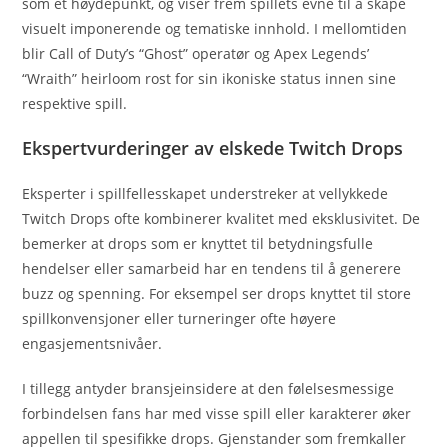
som et høydepunkt, og viser frem spillets evne til å skape
visuelt imponerende og tematiske innhold. I mellomtiden
blir Call of Duty’s “Ghost” operatør og Apex Legends’
“Wraith” heirloom rost for sin ikoniske status innen sine
respektive spill.
Ekspertvurderinger av elskede Twitch Drops
Eksperter i spillfellesskapet understreker at vellykkede
Twitch Drops ofte kombinerer kvalitet med eksklusivitet. De
bemerker at drops som er knyttet til betydningsfulle
hendelser eller samarbeid har en tendens til å generere
buzz og spenning. For eksempel ser drops knyttet til store
spillkonvensjoner eller turneringer ofte høyere
engasjementsnivåer.
I tillegg antyder bransjeinsidere at den følelsesmessige
forbindelsen fans har med visse spill eller karakterer øker
appellen til spesifikke drops. Gjenstander som fremkaller