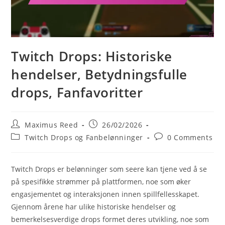
Twitch Drops: Historiske
hendelser, Betydningsfulle
drops, Fanfavoritter
Post
Post
Maximus Reed
26/02/2026
author:
published:
Post
Post
Twitch Drops og Fanbelønninger
0 Comments
category:
comments:
Twitch Drops er belønninger som seere kan tjene ved å se
på spesifikke strømmer på plattformen, noe som øker
engasjementet og interaksjonen innen spillfellesskapet.
Gjennom årene har ulike historiske hendelser og
bemerkelsesverdige drops formet deres utvikling, noe som