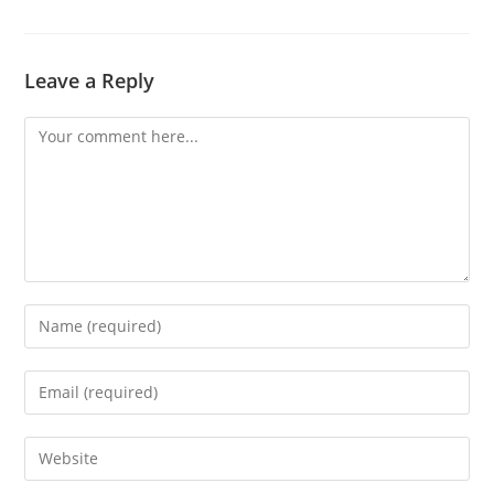
Leave a Reply
Comment
Enter
your
name
Enter
or
your
username
email
Enter
to
address
your
comment
to