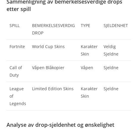
Sammenligning av bemerkelsesverdige drops
etter spill
SPILL
BEMERKELSESVERDIG
TYPE
SJELDENHET
DROP
Fortnite
World Cup Skins
Karakter
Veldig
Skin
Sjeldne
Call of
Våpen Blåkopier
Våpen
Sjeldne
Duty
League
Limited Edition Skins
Karakter
Sjeldne
of
Skin
Legends
Analyse av drop-sjeldenhet og ønskelighet